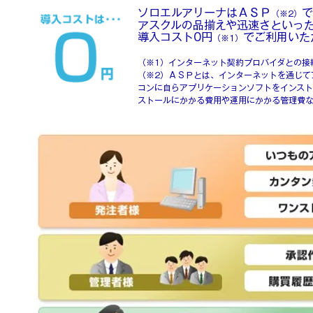
​ソロエルアリーナはＡＳＰ
で
（※2）
​アスクルの品揃えや迅速さといっ
導入コスト0円
でご利用いた
（※1）
（※1）インターネット契約プロバイダとの接
​（※2）ＡＳＰとは、インターネットを通じ
コンに自らアプリケーションソフトをインスト
ストールにかかる費用や運用にかかる管理費な
（※1
）